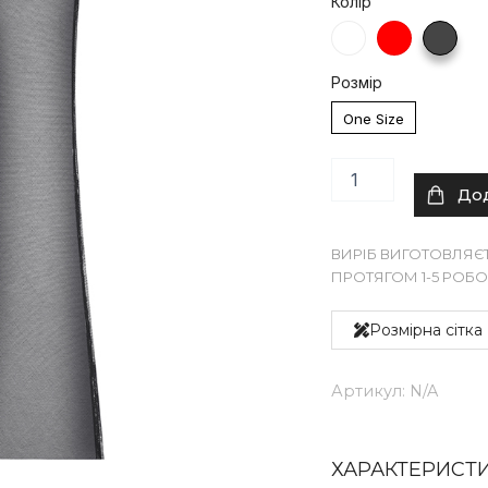
Колір
Рукавички
ROUGE
кількість
Розмір
One Size
До
ВИРІБ ВИГОТОВЛЯЄ
ПРОТЯГОМ 1-5 РОБО
Розмірна сітка
Артикул:
N/A
ХАРАКТЕРИСТ