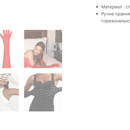
Материал : сі
Ручне прання
горизональн