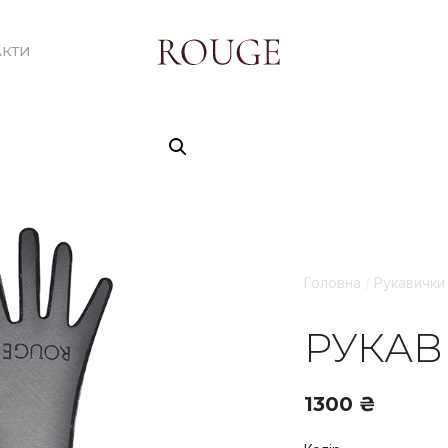
АКТИ
Головна
/
Рукавички
РУКАВ
1300
₴